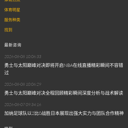
体育明星
服务种类
找到
最新咨询
2026-08-08 10:06:33
勇士与太阳巅峰对决即将开启NBA在线直播精彩瞬间不容错
过
2026-08-08 10:06:29
勇士与太阳巅峰对决全程回顾精彩瞬间深度分析与战术解读
2026-08-07 09:34:16
加纳足球队以2比0战胜日本展现出强大实力与团队合作精神