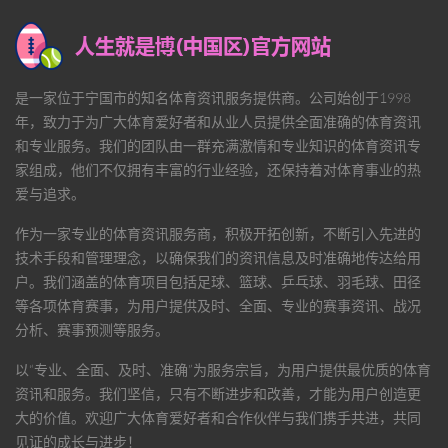
是一家位于宁国市的知名体育资讯服务提供商。公司始创于1998
年，致力于为广大体育爱好者和从业人员提供全面准确的体育资讯
和专业服务。我们的团队由一群充满激情和专业知识的体育资讯专
家组成，他们不仅拥有丰富的行业经验，还保持着对体育事业的热
爱与追求。
作为一家专业的体育资讯服务商，
积极开拓创新，不断引入先进的
技术手段和管理理念，以确保我们的资讯信息及时准确地传达给用
户。我们涵盖的体育项目包括足球、篮球、乒乓球、羽毛球、田径
等各项体育赛事，为用户提供及时、全面、专业的赛事资讯、战况
分析、赛事预测等服务。
以“专业、全面、及时、准确”为服务宗旨，为用户提供最优质的体育
资讯和服务。我们坚信，只有不断进步和改善，才能为用户创造更
大的价值。欢迎广大体育爱好者和合作伙伴与我们携手共进，共同
见证
的成长与进步！