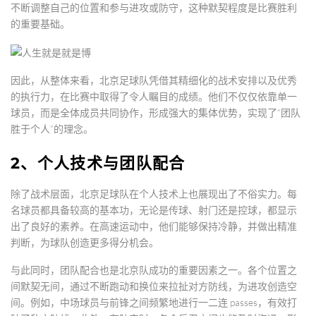
不断调整自己的位置和参与进攻或防守，这种默契程度是比赛胜利
的重要基础。
因此，从整体来看，北京足球队凭借其精细化的战术安排以及优秀
的执行力，在比赛中取得了令人瞩目的成绩。他们不仅仅依靠单一
球员，而是全体成员共同协作，形成强大的集体优势，实现了“团队
胜于个人”的理念。
2、个人技术与团队配合
除了战术层面，北京足球队在个人技术上也展现出了不俗实力。每
名球员都具备较高的基本功，无论是传球、射门还是控球，都显示
出了良好的素养。在高速运动中，他们能够保持冷静，并做出精准
判断，为球队创造更多得分机会。
与此同时，团队配合也是北京队成功的重要因素之一。各个位置之
间默契无间，通过不断跑动和换位来拉扯对方防线，为进攻创造空
间。例如，中场球员与前锋之间频繁地进行一二连 passes，有效打