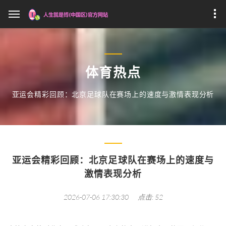
体育热点
亚运会精彩回顾：北京足球队在赛场上的速度与激情表现分析
亚运会精彩回顾：北京足球队在赛场上的速度与
激情表现分析
2026-07-06 17:30:30
点击: 52