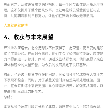
总而言之，从教练策略到临场指挥，每一个环节都体现出高水平管
理。这不仅提升了整个团队效率，也让每位球员感受到信任与支
持，共同朝着胜利目标努力，让他们在赛场上释放无限激情。
人生就是就是博
4、收获与未来展望
经过此次亚运会，北京足球队不仅获得了一定荣誉，更重要的是积
累了宝贵经验。在面对强敌时，他们学会了如何保持冷静，应变能
力也得到进一步提升。同时，通过这些精彩表现，他们赢得了来自
媒体和观众的大量赞誉，为今后的发展奠定下良好基础。
然而，也必须正视其中存在的问题，例如部分年轻球员在大赛压力
下表现不稳定，同时，对于某些关键时刻缺乏果断处理经验。因
此，在未来训练中需要更加注重心理素质培养，加强实战演练，以
提高他们应对压力的能力。
总结：
本文从多个角度回顾并分析了北京足球队在亚运会上的精彩表现。