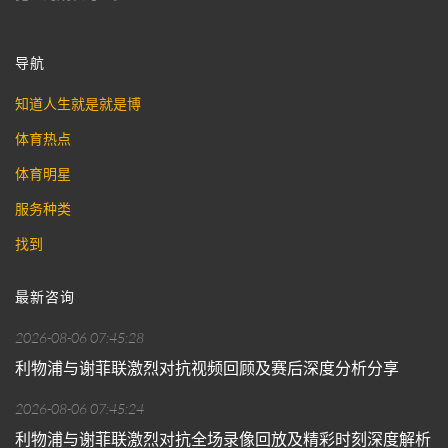
导航
知道人生就是就是博
体育热点
体育明星
服务种类
找到
最新咨询
2026-08-06 07:45:28
利物浦与谢菲联激烈对抗视频回顾及赛后深度分析分享
2026-08-06 07:45:24
利物浦与谢菲联激烈对抗全场录像回放及精彩时刻深度解析