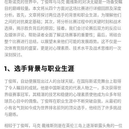
在斯诺克的世界中，丁俊晖与马克·戴维斯的对决无疑是一场备受瞩
目的巅峰较量。本文将从四个方面对这场比赛进行详细回顾及深度
分析。首先，文章将探讨两位选手的背景和职业生涯，为理解他们
之间的对抗奠定基础；其次，将分析比赛过程中的关键时刻和战术
选择，揭示胜负背后的原因；接着，我们会讨论赛后双方的反应以
及媒体评论，帮助读者全面了解这场赛事的重要性；最后，将结合
整个比赛进行总结，以展望未来他们可能的发展趋势。这不仅是一
次体育竞技的盛宴，更是对心理素质、技术水平及战术思维的一次
深刻探讨。
1、选手背景与职业生涯
丁俊晖，自幼便展现出过人的台球天赋，在国际斯诺克舞台上取得
了令人瞩目的成就。他是中国斯诺克的代表人物之一，多次获得世
界级赛事冠军，其精湛的技艺和稳健的心理素质使他成为众多年轻
球员心目中的偶像。丁俊晖在职业生涯中不断突破自我，从最初的
小有名气到如今成为世界排名前列的顶尖选手，他经历了许多挑战
与磨练。
相较于丁俊晖，马克·戴维斯则是在英伦三岛上逐渐崭露头角的一位