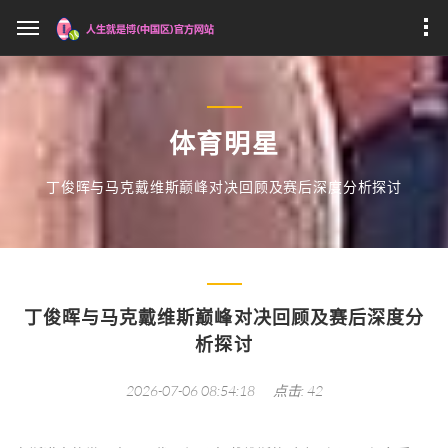
体育明星
丁俊晖与马克戴维斯巅峰对决回顾及赛后深度分析探讨
丁俊晖与马克戴维斯巅峰对决回顾及赛后深度分
析探讨
2026-07-06 08:54:18
点击: 42