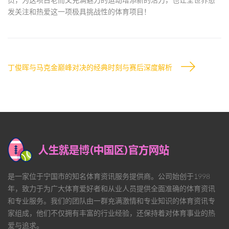
发关注和热爱这一项极具挑战性的体育项目！
丁俊晖与马克金巅峰对决的经典时刻与赛后深度解析
是一家位于宁国市的知名体育资讯服务提供商。公司始创于1998
年，致力于为广大体育爱好者和从业人员提供全面准确的体育资讯
和专业服务。我们的团队由一群充满激情和专业知识的体育资讯专
家组成，他们不仅拥有丰富的行业经验，还保持着对体育事业的热
爱与追求。