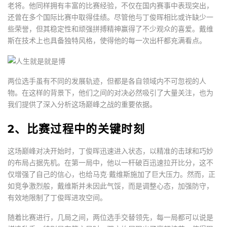
老将。他同样拥有丰富的比赛经验，不仅在国内赛事中表现突出，
还曾在多个国际比赛中取得佳绩。尽管他与丁俊晖相比或许缺少一
些荣誉，但其稳定性和顽强拼搏精神赢得了不少观众的喜爱。戴维
斯在技术上也具备独特风格，使得他的每一次出杆都充满看点。
两位选手虽有不同的发展轨迹，但都是各自领域内不可忽视的人
物。在这样的背景下，他们之间的对决必然吸引了大量关注，也为
我们提供了深入分析这场巅峰之战的重要依据。
2、比赛过程中的关键时刻
这场巅峰对决开始时，丁俊晖迅速进入状态，以精准的击球和巧妙
的布局占据先机。在第一局中，他以一杆破百迅速拉开比分，这不
仅增强了自己的信心，也给马克·戴维斯施加了巨大压力。然而，正
如竞争激烈般，戴维斯并未因此气馁，而是调整心态，加强防守，
有效地限制了丁俊晖进攻空间。
随着比赛进行，几局之间，两位选手交替领先，每一局都可以说是