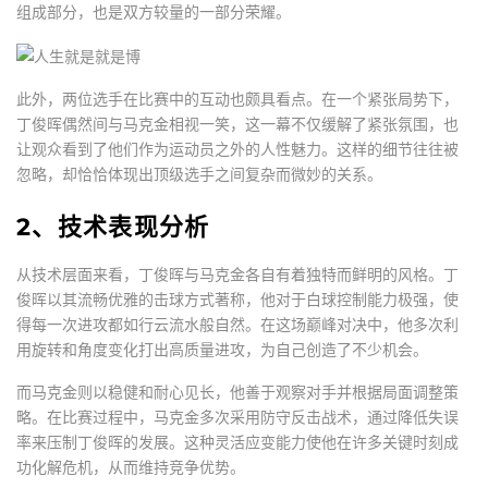
组成部分，也是双方较量的一部分荣耀。
此外，两位选手在比赛中的互动也颇具看点。在一个紧张局势下，
丁俊晖偶然间与马克金相视一笑，这一幕不仅缓解了紧张氛围，也
让观众看到了他们作为运动员之外的人性魅力。这样的细节往往被
忽略，却恰恰体现出顶级选手之间复杂而微妙的关系。
2、技术表现分析
从技术层面来看，丁俊晖与马克金各自有着独特而鲜明的风格。丁
俊晖以其流畅优雅的击球方式著称，他对于白球控制能力极强，使
得每一次进攻都如行云流水般自然。在这场巅峰对决中，他多次利
用旋转和角度变化打出高质量进攻，为自己创造了不少机会。
而马克金则以稳健和耐心见长，他善于观察对手并根据局面调整策
略。在比赛过程中，马克金多次采用防守反击战术，通过降低失误
率来压制丁俊晖的发展。这种灵活应变能力使他在许多关键时刻成
功化解危机，从而维持竞争优势。