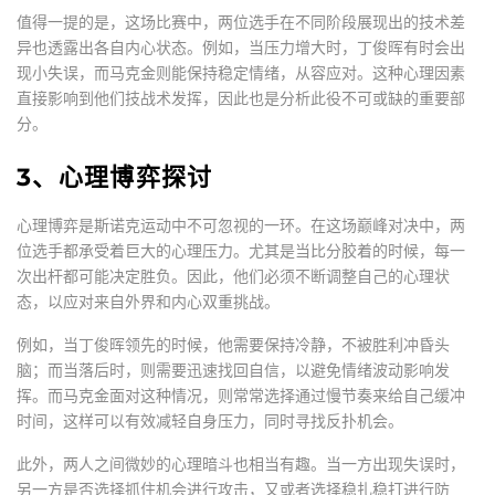
值得一提的是，这场比赛中，两位选手在不同阶段展现出的技术差
异也透露出各自内心状态。例如，当压力增大时，丁俊晖有时会出
现小失误，而马克金则能保持稳定情绪，从容应对。这种心理因素
直接影响到他们技战术发挥，因此也是分析此役不可或缺的重要部
分。
3、心理博弈探讨
心理博弈是斯诺克运动中不可忽视的一环。在这场巅峰对决中，两
位选手都承受着巨大的心理压力。尤其是当比分胶着的时候，每一
次出杆都可能决定胜负。因此，他们必须不断调整自己的心理状
态，以应对来自外界和内心双重挑战。
例如，当丁俊晖领先的时候，他需要保持冷静，不被胜利冲昏头
脑；而当落后时，则需要迅速找回自信，以避免情绪波动影响发
挥。而马克金面对这种情况，则常常选择通过慢节奏来给自己缓冲
时间，这样可以有效减轻自身压力，同时寻找反扑机会。
此外，两人之间微妙的心理暗斗也相当有趣。当一方出现失误时，
另一方是否选择抓住机会进行攻击，又或者选择稳扎稳打进行防