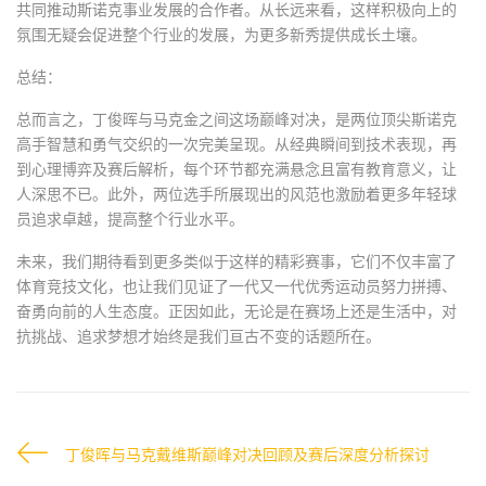
共同推动斯诺克事业发展的合作者。从长远来看，这样积极向上的
氛围无疑会促进整个行业的发展，为更多新秀提供成长土壤。
总结：
总而言之，丁俊晖与马克金之间这场巅峰对决，是两位顶尖斯诺克
高手智慧和勇气交织的一次完美呈现。从经典瞬间到技术表现，再
到心理博弈及赛后解析，每个环节都充满悬念且富有教育意义，让
人深思不已。此外，两位选手所展现出的风范也激励着更多年轻球
员追求卓越，提高整个行业水平。
未来，我们期待看到更多类似于这样的精彩赛事，它们不仅丰富了
体育竞技文化，也让我们见证了一代又一代优秀运动员努力拼搏、
奋勇向前的人生态度。正因如此，无论是在赛场上还是生活中，对
抗挑战、追求梦想才始终是我们亘古不变的话题所在。
丁俊晖与马克戴维斯巅峰对决回顾及赛后深度分析探讨