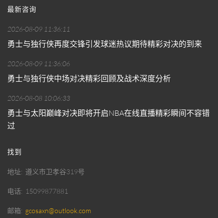
最新咨询
2026-08-09 11:36:11
勇士与独行侠再度交锋引发球迷热议期待精彩对决的到来
2026-08-09 11:36:06
勇士与独行侠中场对决精彩回顾及战术深度分析
2026-08-08 10:06:33
勇士与太阳巅峰对决即将开启NBA在线直播精彩瞬间不容错
过
找到
地址
遵义市卫孝谷319号
电话
15099877881
邮箱
gcosaxn@outlook.com