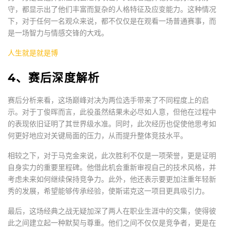
守，都显示出了他们丰富而复杂的人格特征及应变能力。这种情况
下，对于任何一名观众来说，都不仅仅是在观看一场普通赛事，而
是一场智力与情感交锋的大戏。
人生就是就是博
4、赛后深度解析
赛后分析来看，这场巅峰对决为两位选手带来了不同程度上的启
示。对于丁俊晖而言，此役虽然结果未必尽如人意，但他在过程中
的表现依旧证明了其世界级水准。同时，此次经历也促使他思考如
何更好地应对关键局面的压力，从而提升整体竞技水平。
相较之下，对于马克金来说，此次胜利不仅是一项荣誉，更是证明
自身实力的重要里程碑。他借此机会重新审视自己的技术风格，并
考虑未来如何继续保持竞争力。此外，他还表示要更加注重年轻新
秀的发展，希望能够传承经验，使斯诺克这一项目更具吸引力。
最后，这场经典之战无疑加深了两人在职业生涯中的交集，使得彼
此之间建立起一种默契与尊重。他们之间不仅仅是竞争者，更是在