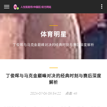
体育明星
丁俊晖与马克金巅峰对决的经典时刻与赛后深度解析
丁俊晖与马克金巅峰对决的经典时刻与赛后深度
解析
2026-07-06 08:54:22
点击: 48